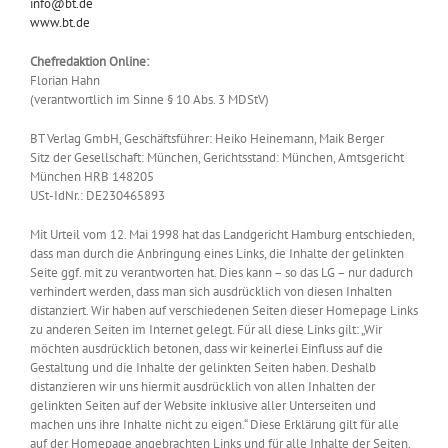
info@bt.de
www.bt.de
Chefredaktion Online:
Florian Hahn
(verantwortlich im Sinne § 10 Abs. 3 MDStV)
BT Verlag GmbH, Geschäftsführer: Heiko Heinemann, Maik Berger
Sitz der Gesellschaft: München, Gerichtsstand: München, Amtsgericht
München HRB 148205
USt-IdNr.: DE230465893
Mit Urteil vom 12. Mai 1998 hat das Landgericht Hamburg entschieden,
dass man durch die Anbringung eines Links, die Inhalte der gelinkten
Seite ggf. mit zu verantworten hat. Dies kann – so das LG – nur dadurch
verhindert werden, dass man sich ausdrücklich von diesen Inhalten
distanziert. Wir haben auf verschiedenen Seiten dieser Homepage Links
zu anderen Seiten im Internet gelegt. Für all diese Links gilt: „Wir
möchten ausdrücklich betonen, dass wir keinerlei Einfluss auf die
Gestaltung und die Inhalte der gelinkten Seiten haben. Deshalb
distanzieren wir uns hiermit ausdrücklich von allen Inhalten der
gelinkten Seiten auf der Website inklusive aller Unterseiten und
machen uns ihre Inhalte nicht zu eigen.“ Diese Erklärung gilt für alle
auf der Homepage angebrachten Links und für alle Inhalte der Seiten,