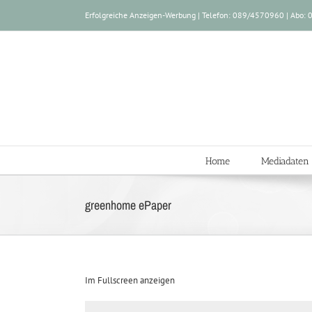
Zum
Erfolgreiche Anzeigen-Werbung | Telefon: 089/4570960 | Abo
Inhalt
springen
Home
Mediadaten
greenhome ePaper
Im Fullscreen anzeigen