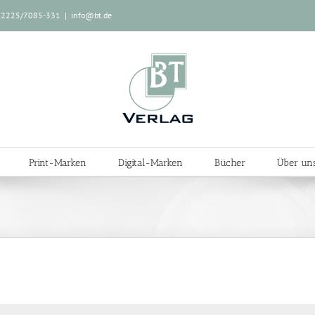
: 02225/7085-331
|
info@bt.de
Print-Marken
Digital-Marken
Bücher
Über un